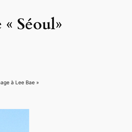
 « Séoul»
mmage à Lee Bae »