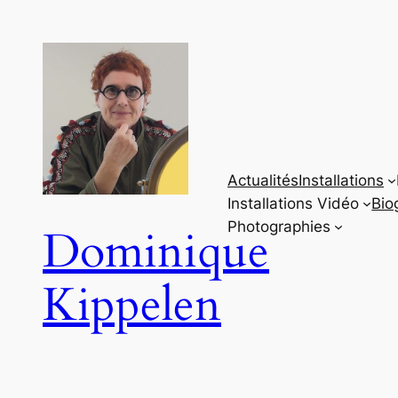
Aller
au
contenu
Actualités
Installations
Installations Vidéo
Bio
Photographies
Dominique
Kippelen