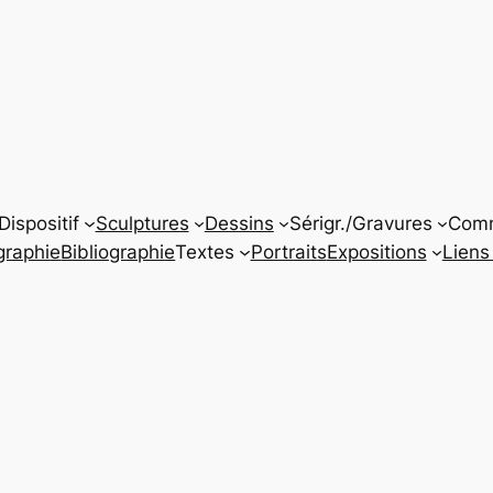
Dispositif
Sculptures
Dessins
Sérigr./Gravures
Com
graphie
Bibliographie
Textes
Portraits
Expositions
Liens